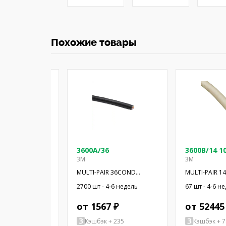
Похожие товары
 100SF
3600A/36
3600B/14 1
3M
3M
R 36COND
MULTI-PAIR 36COND
MULTI-PAIR 
'
28AWG BLK 100'
28AWG 100'
-6 недель
2700 шт - 4-6 недель
67 шт - 4-6 н
2 ₽
от 1567 ₽
от 52445
+ 219
Кэшбэк + 235
Кэшбэк + 