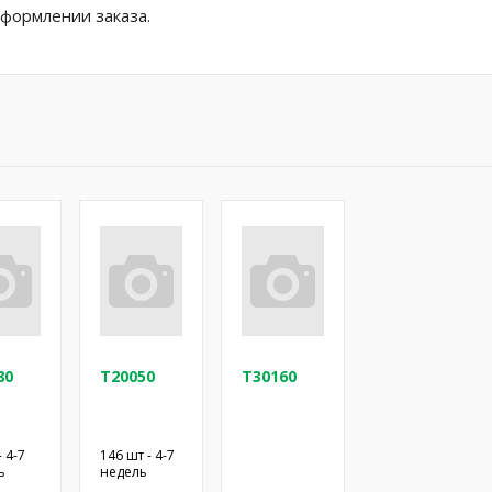
оформлении заказа.
80
T20050
T30160
- 4-7
146 шт - 4-7
ь
недель