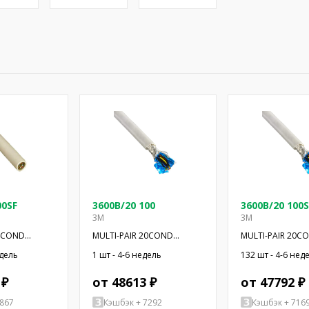
00SF
3600B/20 100
3600B/20 100S
3M
3M
14COND
MULTI-PAIR 20COND
MULTI-PAIR 20C
28AWG 100'
28AWG 100'
едель
1 шт - 4-6 недель
132 шт - 4-6 нед
 ₽
от 48613 ₽
от 47792 ₽
7867
Кэшбэк + 7292
Кэшбэк + 716