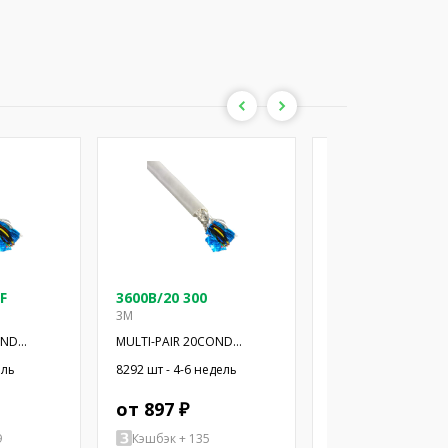
F
3600B/20 300
3600B/24 100SF
3M
3M
OND
MULTI-PAIR 20COND
MULTI-PAIR 24COND
28AWG 300'
28AWG 100'
ель
8292 шт - 4-6 недель
4 шт - 4-6 недель
от 897 ₽
от 11705 ₽
9
Кэшбэк + 135
Кэшбэк + 1756