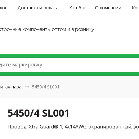
лог
Доставка и оплата
Кэшбэк
О компании
Ко
ктронные компоненты оптом и в розницу
дите маркировку
итая пара
5450/4 SL001
5450/4 SL001
Провод; Xtra Guard® 1; 4x14AWG; экранированный,фо