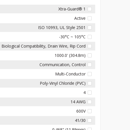
Xtra-Guard® 1
Active
ISO 10993, UL Style 2501
-30°C ~ 105°C
Biological Compatibility, Drain Wire, Rip Cord
1000.0' (304.8m)
Communication, Control
Multi-Conductor
Poly-Vinyl Chloride (PVC)
4
14 AWG
600V
41/30
0.468" (11.89mm)