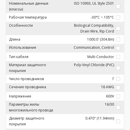
Номинальные данные
ISO 10993, UL Style 2501
(классы)
Рабочая температура
-30°C ~ 105°C
Особенности
Biological Compatibility,
Drain Wire, Rip Cord
Длина
1000.0' (304.8m)
Использование
Communication, Control
Тип кабеля
Multi-Conductor
Материал защитного
Poly-Vinyl Chloride (PVC)
покрытия
Число проводников
7
Сечение проводника
18 AWG
Напряжение
600V
Параметры жилы
16/30
многожильного провода
Диаметр защитного
0.470" (11.94mm)
покрытия