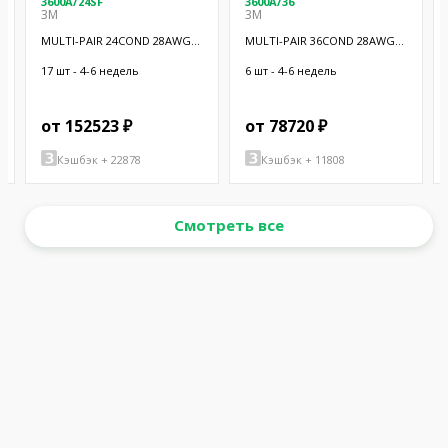
3600A/24SF
3600A/36
3M
3M
MULTI-PAIR 24COND 28AWG
MULTI-PAIR 36COND 28AWG
BLK 100'
BLK 100'
17 шт - 4-6 недель
6 шт - 4-6 недель
от 152523 ₽
от 78720 ₽
Кэшбэк + 22878
Кэшбэк + 11808
Смотреть все