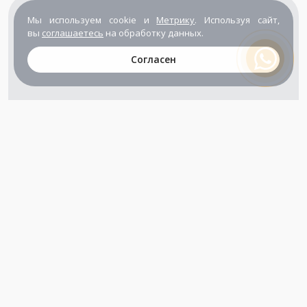
Мы используем cookie и
Метрику
. Используя сайт,
вы
соглашаетесь
на обработку данных.
Согласен
+7 (800) 302-65-54
+7 (495) 133-39-03
info@zener.ru
Компания сертифицирована
ГОСТ ISO 9001-2011
(ISO 9001:2008)