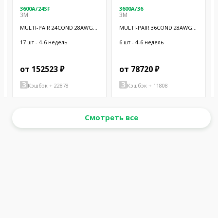
3600A/24SF
3600A/36
3M
3M
MULTI-PAIR 24COND 28AWG
MULTI-PAIR 36COND 28AWG
BLK 100'
BLK 100'
17 шт - 4-6 недель
6 шт - 4-6 недель
от 152523 ₽
от 78720 ₽
Кэшбэк + 22878
Кэшбэк + 11808
Смотреть все