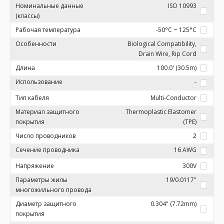
Номинальные данные
ISO 10993
(классы)
Рабочая температура
-50°C ~ 125°C
Особенности
Biological Compatibility,
Drain Wire, Rip Cord
Длина
100.0' (30.5m)
Использование
-
Тип кабеля
Multi-Conductor
Материал защитного
Thermoplastic Elastomer
покрытия
(TPE)
Число проводников
2
Сечение проводника
16 AWG
Напряжение
300V
Параметры жилы
19/0.0117"
многожильного провода
Диаметр защитного
0.304" (7.72mm)
покрытия