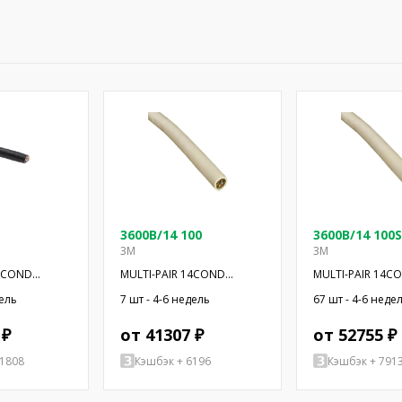
3600B/14 100
3600B/14 100S
3M
3M
36COND
MULTI-PAIR 14COND
MULTI-PAIR 14C
0'
28AWG 100'
28AWG 100'
дель
7 шт - 4-6 недель
67 шт - 4-6 неде
 ₽
от 41307 ₽
от 52755 ₽
11808
Кэшбэк + 6196
Кэшбэк + 791