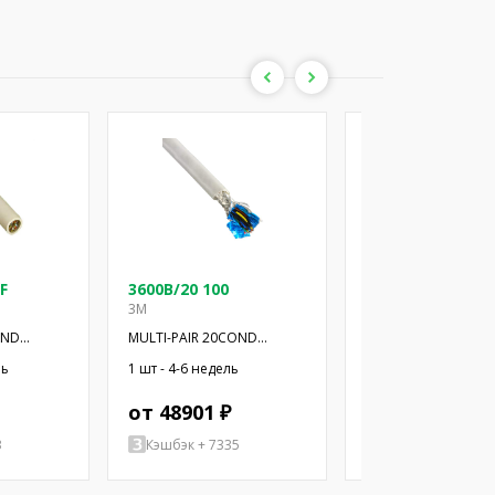
F
3600B/20 100
3600B/20 100SF
3M
3M
OND
MULTI-PAIR 20COND
MULTI-PAIR 20COND
28AWG 100'
28AWG 100'
ль
1 шт - 4-6 недель
132 шт - 4-6 недель
от 48901 ₽
от 48075 ₽
3
Кэшбэк + 7335
Кэшбэк + 7211