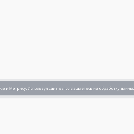
kie и
Метрику
. Используя сайт, вы
соглашаетесь
на обработку данных
Компания сертифицирована
ГОСТ ISO 9001-2011