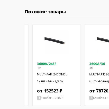
Похожие товары
SF
3600A/24SF
3600A/36
3M
3M
COND 300' SF
MULTI-PAIR 24COND
MULTI-PAIR 
28AWG BLK 100'
28AWG BLK 10
-6 недель
17 шт - 4-6 недель
6 шт - 4-6 не
 ₽
от 152523 ₽
от 78720
+ 28215
Кэшбэк + 22878
Кэшбэк + 