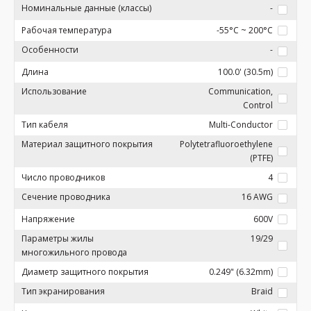
Номинальные данные (классы)
-
Рабочая температура
-55°C ~ 200°C
Особенности
-
Длина
100.0' (30.5m)
Использование
Communication,
Control
Тип кабеля
Multi-Conductor
Материал защитного покрытия
Polytetrafluoroethylene
(PTFE)
Число проводников
4
Сечение проводника
16 AWG
Напряжение
600V
Параметры жилы
19/29
многожильного провода
Диаметр защитного покрытия
0.249" (6.32mm)
Тип экранирования
Braid