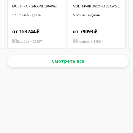
MULTI-PAIR 24COND 28AWG
MULTI-PAIR 36COND 28AWG
BLK 100'
BLK 100'
17 шт - 4-6 недель
6 шт - 4-6 недель
от 153244 ₽
от 79093 ₽
Кэшбэк + 22987
Кэшбэк + 11864
Смотреть все