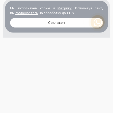
Мы используем cookie и
Метрику
. Используя сайт,
вы
соглашаетесь
на обработку данных.
Согласен
+7 (800) 302-65-54
+7 (495) 133-39-03
info@zener.ru
Компания сертифицирована
ГОСТ ISO 9001-2011
(ISO 9001:2008)