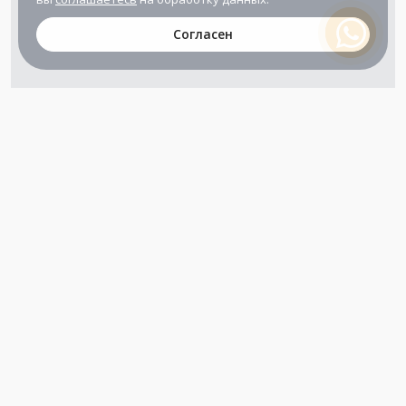
Согласен
+7 (800) 302-65-54
+7 (495) 133-39-03
info@zener.ru
Компания сертифицирована
ГОСТ ISO 9001-2011
(ISO 9001:2008)
Режим работы: Пн-Пт: 10.00 - 17.00
Сб-Вс: выходной