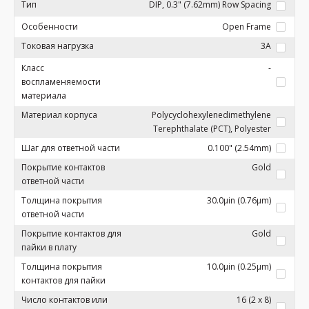
Тип
DIP, 0.3" (7.62mm) Row Spacing
Особенности
Open Frame
Токовая нагрузка
3A
Класс
-
воспламеняемости
материала
Материал корпуса
Polycyclohexylenedimethylene
Terephthalate (PCT), Polyester
Шаг для ответной части
0.100" (2.54mm)
Покрытие контактов
Gold
ответной части
Толщина покрытия
30.0µin (0.76µm)
ответной части
Покрытие контактов для
Gold
пайки в плату
Толщина покрытия
10.0µin (0.25µm)
контактов для пайки
Число контактов или
16 (2 x 8)