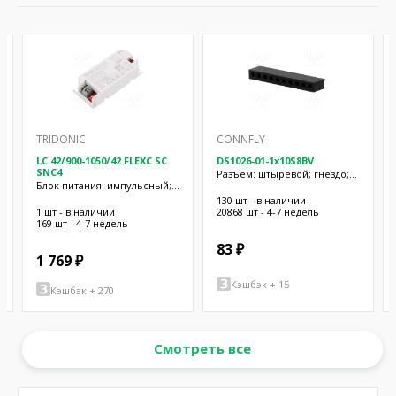
TRIDONIC
CONNFLY
LC 42/900-1050/42 FLEXC SC
DS1026-01-1x10S8BV
SNC4
Разъем: штыревой; гнездо;
Блок питания: импульсный;
"мама"; PIN: 10; прямой; 2мм;
LED; 42Вт; 24÷42ВDC;
THT; 1x10
130 шт - в наличии
900÷1050мА; IP20
1 шт - в наличии
20868 шт - 4-7 недель
169 шт - 4-7 недель
83 ₽
1 769 ₽
Кэшбэк + 15
Кэшбэк + 270
Смотреть все