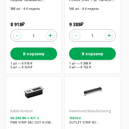
разветвитель; 10А; 250ВAC;
6'CORD
IEC 60320
588 шт - 4-6 недель
560 шт - 4-6 недель
8 918
9 388
₽
₽
В корзину
В корзину
1 шт — 8 918 ₽
1 шт — 9 388 ₽
5 шт — 8 324 ₽
5 шт — 8 762 ₽
Kable Kontrol
Hammond Manufacturing
KK-DM-BK-C-KIT-S
1581H4
PWR STRIP 3AC OUT 4 USB
OUTLET STRIP IEC
5.7'CORD
INTERNATIONAL