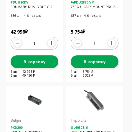
PDUH20DV
%PDU2820-VM
PDU BASIC DUAL VOLT C19
ZERO U RACK MOUNT PDU 28
OUTLETS
656 шт - 4-6 недель
637 шт - 4-6 недель
42 996
5 754
₽
₽
В корзину
В корзину
1 шт — 42 996 ₽
1 шт — 5 754 ₽
5 шт — 40 130 ₽
6 шт — 5 329 ₽
Bulgin
Tripp Lite
PXD200
UL603CB-6
Разъем: питания AC;
POWER STRIP 7.38"15A 4OUT