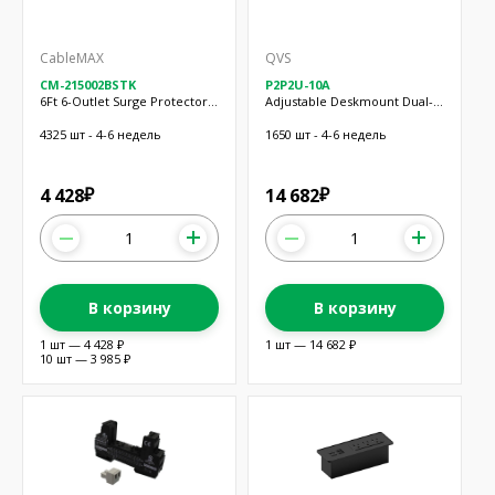
CableMAX
QVS
CM-215002BSTK
P2P2U-10A
6Ft 6-Outlet Surge Protector
Adjustable Deskmount Dual-
14A
Power
4325 шт - 4-6 недель
1650 шт - 4-6 недель
4 428
14 682
₽
₽
В корзину
В корзину
1 шт — 4 428 ₽
1 шт — 14 682 ₽
10 шт — 3 985 ₽