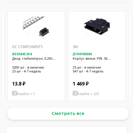
DC COMPONENTS
3M
BZX584C2V4
JE150180386
Диод: стабилитрон; 0,2Вт;
Корпус вилки; PIN: 50;
2,4В; SMD; бобина,лента;
Фиксация: винтами; на
SOD523
провод; Mini D Ribbon
5200 шт - в наличии
25 шт - в наличии
25 шт - 4-7 недель
547 шт - 4-7 недель
13.8 ₽
1 469 ₽
Кэшбэк + 1
Кэшбэк + 225
Смотреть все