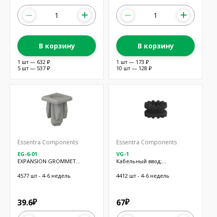
В корзину
В корзину
1 шт — 632 ₽
1 шт — 173 ₽
5 шт — 537 ₽
10 шт — 128 ₽
Essentra Components
Essentra Components
EG-6-01
VG-1
EXPANSION GROMMET
Кабельный ввод;
NATURAL 3/8"
Øмонтажн.отв: 6,35мм;
черный; резина; H: 5,9мм
4577 шт - 4-6 недель
4412 шт - 4-6 недель
39.6
67
₽
₽