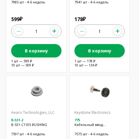
7985 шт - 4-6 недель
7941 шт - 4-6 недель
599
178
₽
₽
В корзину
В корзину
1 шт — 599 ₽
1 шт — 178 ₽
10 шт — 509 ₽
10 шт — 134 ₽
Aearo Technologies, LLC
Keystone Electronics
B-531-2
775
B-531-C1105 BUSHING
Кабельный ввод;
Øмонтажн.отв: 9,52мм; Øотв:
4,85мм; EPDM; черный
7597 шт - 4-6 недель
7575 шт - 4-6 недель