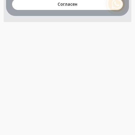
Согласен
+7 (800) 302-65-54
+7 (495) 133-39-03
info@zener.ru
Компания сертифицирована
ГОСТ ISO 9001-2011
(ISO 9001:2008)
Режим работы: Пн-Пт: 10.00 - 17.00
Сб-Вс: выходной
Вся информация представленная на данном сайте, не является