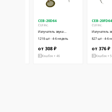
-LW100-R
CEB-20D64
CEB-20FD64
Inc.
CUI Inc.
CUI Inc.
 BENDER 7000HZ
Излучатель звука:
Излучатель зв
пьезоэлектрический
пьезоэлектр
4-6 недель
1218 шт - 4-6 недель
827 шт - 4-6 
сигнализатор; провода
сигнализатор
 ₽
от 308 ₽
от 376 ₽
+ 51
Кэшбэк + 46
Кэшбэк + 5