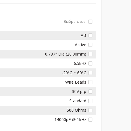
Выбрать все
AB
Active
0.787" Dia (20.00mm)
6.5kHz
-20°C ~ 60°C
Wire Leads
30V p-p
Standard
500 Ohms
14000pF @ 1kHz