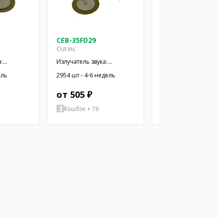
CEB-35FD29
CEB-44D06
CUI Inc.
CUI Inc.
:
Излучатель звука:
Излучатель звука:
ский
пьезоэлектрический
пьезоэлектрическ
ель
2954 шт - 4-6 недель
280 шт - 4-6 недель
провода
сигнализатор; провода
сигнализатор; про
от 505 ₽
от 496 ₽
Кэшбэк + 76
Кэшбэк + 74