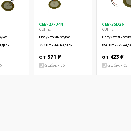
CEB-27FD44
CEB-35D26
CUI Inc.
CUI Inc.
ука:
Излучатель звука:
Излучатель звука
ический
пьезоэлектрический
пьезоэлектриче
недель
254 шт - 4-6 недель
896 шт - 4-6 нед
; провода
сигнализатор; провода
сигнализатор; 
от 371 ₽
от 423 ₽
6
Кэшбэк + 56
Кэшбэк + 63