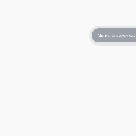
Мы используем coo
+7 (800) 302-65-54
+7 (495) 133-39-03
info@zener.ru
© 2010—2026,
«Зенер Электроникс» — электронные компоне