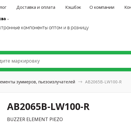
лог
Доставка и оплата
Кэшбэк
О компании
Ко
ква
ктронные компоненты оптом и в розницу
дите маркировку
ементы зуммеров, пьезоизлучателей
AB2065B-LW100-R
AB2065B-LW100-R
BUZZER ELEMENT PIEZO