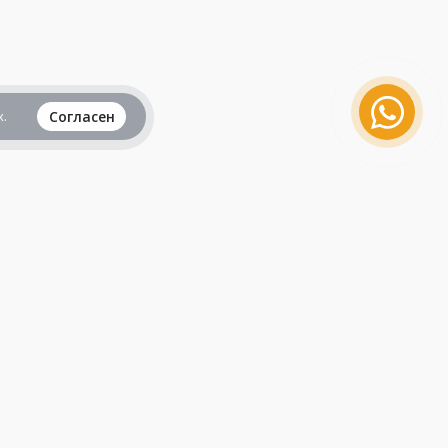
.
Согласен
Вся информация представленная на данном
сайте, не является рекламой и публичной
офертой и носит исключительно
ознакомительный характер.
Продолжая пользоваться сайтом, вы
принимаете все
пользовательские соглашения
.