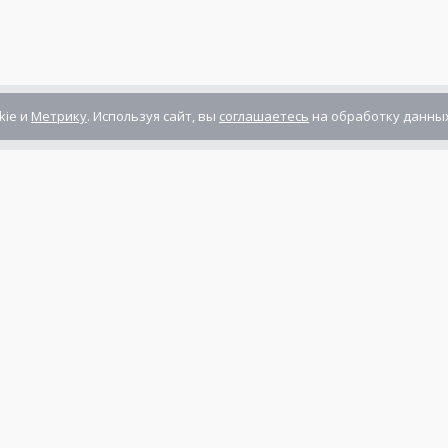
kie и
Метрику
. Используя сайт, вы
соглашаетесь
на обработку данных
Компания сертифицирована
ГОСТ ISO 9001-2011
(ISO 9001:2008)
Режим работы: Пн-Пт: 10.00 - 17.00
Сб-Вс: выходной
нты