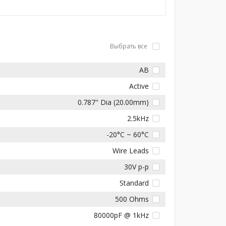
Выбрать все
AB
Active
0.787" Dia (20.00mm)
2.5kHz
-20°C ~ 60°C
Wire Leads
30V p-p
Standard
500 Ohms
80000pF @ 1kHz