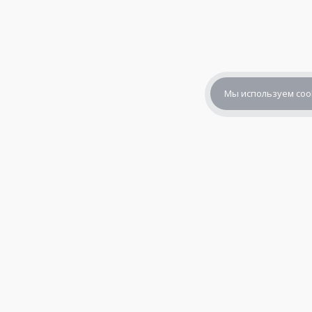
Мы используем coo
+7 (800) 302-65-54
+7 (495) 133-39-03
info@zener.ru
© 2010—2026,
«Зенер Электроникс» — электронные компоне