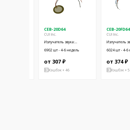
-LW100-R
CEB-20D64
CEB-20FD64
Inc.
CUI Inc.
CUI Inc.
 BENDER 9000HZ
Излучатель звука:
Излучатель зв
пьезоэлектрический
пьезоэлектр
4-6 недель
6902 шт - 4-6 недель
6024 шт - 4-6
сигнализатор; провода
сигнализатор
 ₽
от 307 ₽
от 374 ₽
+ 53
Кэшбэк + 46
Кэшбэк + 5