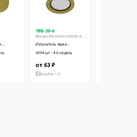
7BB-20-6
7BB-20-6C
Murata Electronics North America
:
Излучатель звука:
Излучатель звука:
ский
пьезоэлектрический
пьезоэлектрическ
ель
4394 шт - 4-6 недель
1408 шт - 4-7 недел
провода
сигнализатор; 6,3кГц;
сигнализатор; 6,3к
10нФ
от 63 ₽
от 71 ₽
Кэшбэк + 9
Кэшбэк + 32