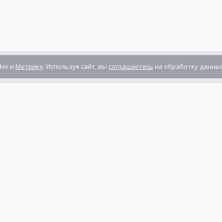
kie и
Метрику
. Используя сайт, вы
соглашаетесь
на обработку данных
Компания сертифицирована
ГОСТ ISO 9001-2011
(ISO 9001:2008)
Режим работы: Пн-Пт: 10.00 - 17.00
Сб-Вс: выходной
нты