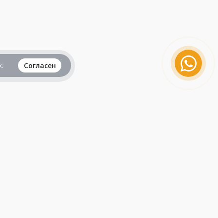
.
Согласен
Вся информация представленная на данном
сайте, не является рекламой и публичной
офертой и носит исключительно
ознакомительный характер.
Продолжая пользоваться сайтом, вы
принимаете все
пользовательские соглашения
.