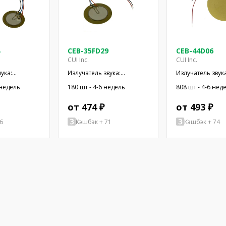
CEB-35FD29
CEB-44D06
CUI Inc.
CUI Inc.
ука:
Излучатель звука:
Излучатель звука
ический
пьезоэлектрический
пьезоэлектриче
 недель
180 шт - 4-6 недель
808 шт - 4-6 нед
; провода
сигнализатор; провода
сигнализатор; 
от 474 ₽
от 493 ₽
6
Кэшбэк + 71
Кэшбэк + 74