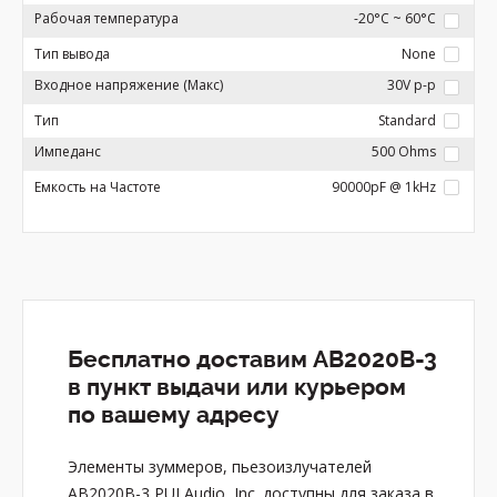
Рабочая температура
-20°C ~ 60°C
Тип вывода
None
Входное напряжение (Макс)
30V p-p
Тип
Standard
Импеданс
500 Ohms
Емкость на Частоте
90000pF @ 1kHz
Бесплатно доставим AB2020B-3
в пункт выдачи или курьером
по вашему адресу
Элементы зуммеров, пьезоизлучателей
AB2020B-3 PUI Audio, Inc. доступны для заказа в