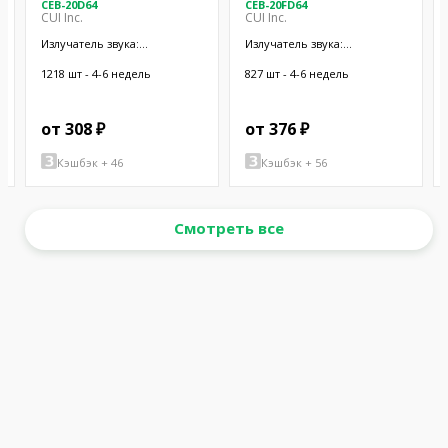
CEB-20D64
CEB-20FD64
CUI Inc.
CUI Inc.
Излучатель звука:
Излучатель звука:
пьезоэлектрический
пьезоэлектрический
сигнализатор; провода
сигнализатор; провода
1218 шт - 4-6 недель
827 шт - 4-6 недель
от 308 ₽
от 376 ₽
Кэшбэк + 46
Кэшбэк + 56
Смотреть все