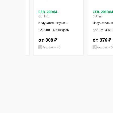
-LW100-R
CEB-20D64
CEB-20FD64
Inc.
CUI Inc.
CUI Inc.
 BENDER 7000HZ
Излучатель звука:
Излучатель зв
пьезоэлектрический
пьезоэлектр
4-6 недель
1218 шт - 4-6 недель
827 шт - 4-6 
сигнализатор; провода
сигнализатор
 ₽
от 308 ₽
от 376 ₽
+ 51
Кэшбэк + 46
Кэшбэк + 5