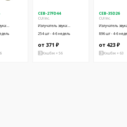
CEB-27FD44
CEB-35D26
CUI Inc.
CUI Inc.
ука:
Излучатель звука:
Излучатель звука
ический
пьезоэлектрический
пьезоэлектриче
недель
254 шт - 4-6 недель
896 шт - 4-6 нед
; провода
сигнализатор; провода
сигнализатор; 
от 371 ₽
от 423 ₽
6
Кэшбэк + 56
Кэшбэк + 63