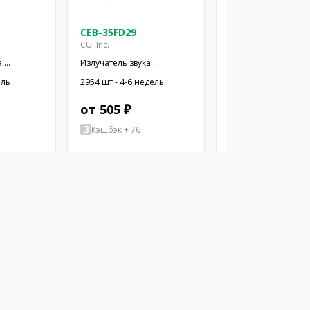
CEB-35FD29
CEB-44D06
CUI Inc.
CUI Inc.
:
Излучатель звука:
Излучатель звука:
ский
пьезоэлектрический
пьезоэлектрическ
ель
2954 шт - 4-6 недель
280 шт - 4-6 недель
провода
сигнализатор; провода
сигнализатор; про
от 505 ₽
от 496 ₽
Кэшбэк + 76
Кэшбэк + 74