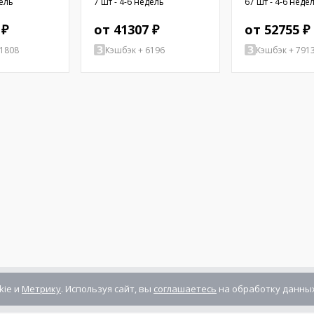
дель
7 шт - 4-6 недель
67 шт - 4-6 неде
 ₽
от 41307 ₽
от 52755 ₽
11808
Кэшбэк + 6196
Кэшбэк + 791
kie и
Метрику
. Используя сайт, вы
соглашаетесь
на обработку данных