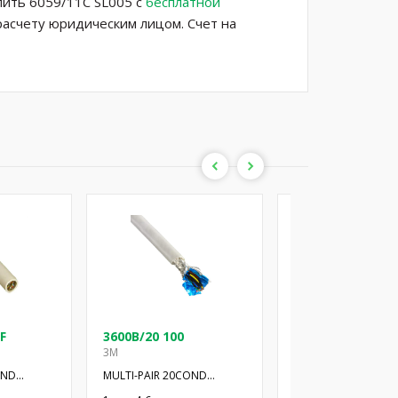
пить 6059/11C SL005 с
бесплатной
расчету юридическим лицом. Счет на
F
3600B/20 100
3600B/20 100SF
3M
3M
OND
MULTI-PAIR 20COND
MULTI-PAIR 20COND
28AWG 100'
28AWG 100'