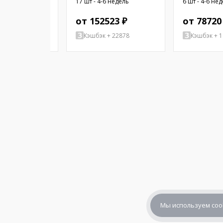
-6 недель
17 шт - 4-6 недель
6 шт - 4-6 не
 ₽
от 152523 ₽
от 78720
+ 28215
Кэшбэк + 22878
Кэшбэк + 
Мы используем coo