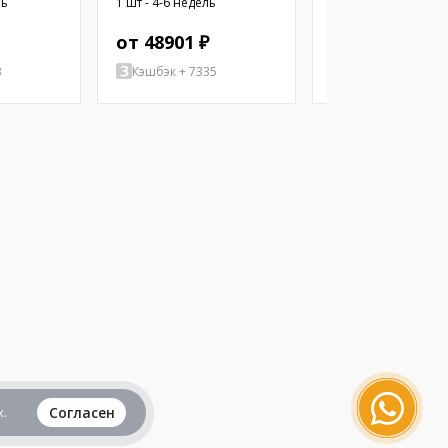
ль
1 шт - 4-6 недель
132 шт - 4-6 недель
от 48901 ₽
от 48075 ₽
3
Кэшбэк + 7335
Кэшбэк + 7211
.
Согласен