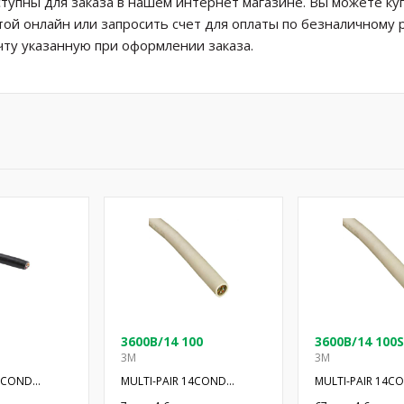
ступны для заказа в нашем интернет магазине. Вы можете ку
той онлайн или запросить счет для оплаты по безналичному 
ту указанную при оформлении заказа.
3600B/14 100
3600B/14 100S
3M
3M
36COND
MULTI-PAIR 14COND
MULTI-PAIR 14C
0'
28AWG 100'
28AWG 100'