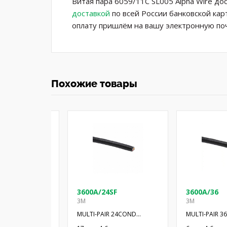
Витая пара 6059/11C SL005 Alpha Wire до
доставкой
по всей России банковской кар
оплату пришлём на вашу электронную поч
Похожие товары
SF
3600A/24SF
3600A/36
3M
3M
COND 300' SF
MULTI-PAIR 24COND
MULTI-PAIR 
28AWG BLK 100'
28AWG BLK 10