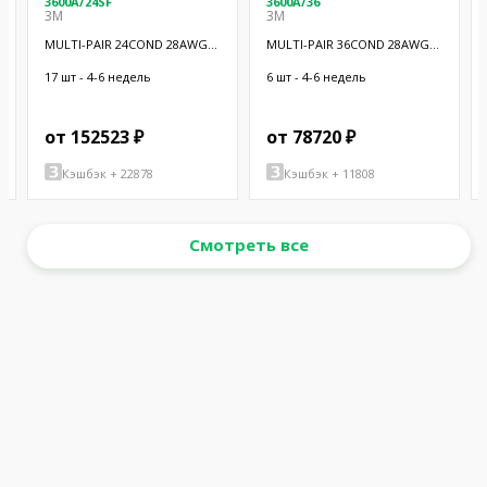
3600A/24SF
3600A/36
3M
3M
MULTI-PAIR 24COND 28AWG
MULTI-PAIR 36COND 28AWG
BLK 100'
BLK 100'
17 шт - 4-6 недель
6 шт - 4-6 недель
от 152523 ₽
от 78720 ₽
Кэшбэк + 22878
Кэшбэк + 11808
Смотреть все