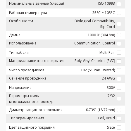
Номинальные данные (классы)
ISO 10993
Рабочая температура
-35°C ~ 105°C
Особенности
Biological Compatibility,
Rip Cord
Длина
1000.0' (304.8m)
Использование
Communication, Control
Тип кабеля
Multi-Pair
Материал защитного покрытия
Poly-Vinyl Chloride (PVC)
Число проводников
102 (51 Pair Twisted)
Сечение проводника
24 AWG
Напряжение
300V
Параметры жилы
7/32
многожильного провода
Диаметр защитного покрытия
0.739" (18.77mm)
Тип экранирования
Foil, Braid
Цвет защитного покрытия
Slate