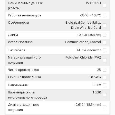
Номинальные данные
ISO 10993
(классы)
Рабочая температура
-35°C ~ 105°C
Особенности
Biological Compatibility,
Drain Wire, Rip Cord
Длина
1000.0' (304.8m)
Использование
Communication, Control
Тип кабеля
Multi-Conductor
Материал защитного
Poly-Vinyl Chloride (PVC)
покрытия
Число проводников
25
Сечение проводника
18 AWG
Напряжение
300V
Параметры жилы
16/30
многожильного провода
Диаметр защитного
0.612" (15.54mm)
покрытия