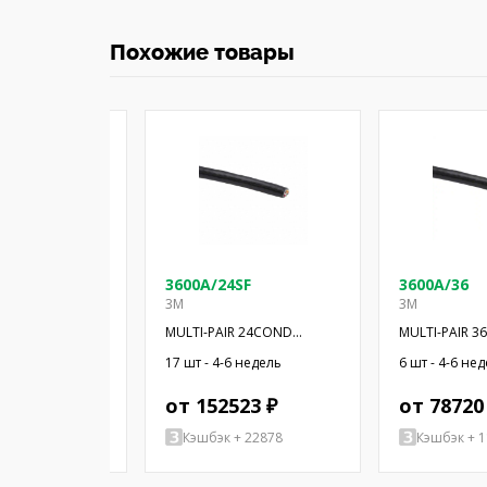
Похожие товары
SF
3600A/24SF
3600A/36
3M
3M
COND 300' SF
MULTI-PAIR 24COND
MULTI-PAIR 
28AWG BLK 100'
28AWG BLK 10
-6 недель
17 шт - 4-6 недель
6 шт - 4-6 не
 ₽
от 152523 ₽
от 78720
+ 28215
Кэшбэк + 22878
Кэшбэк + 