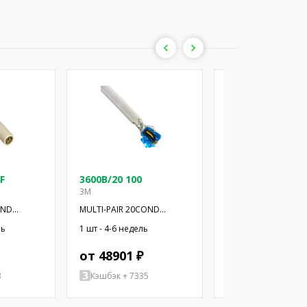
F
3600B/20 100
3600B/20 100SF
3M
3M
OND
MULTI-PAIR 20COND
MULTI-PAIR 20COND
28AWG 100'
28AWG 100'
ль
1 шт - 4-6 недель
132 шт - 4-6 недель
от 48901 ₽
от 48075 ₽
3
Кэшбэк + 7335
Кэшбэк + 7211