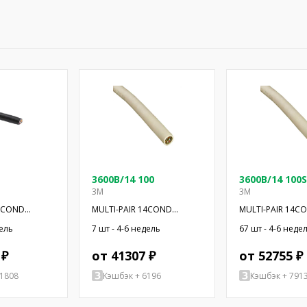
3600B/14 100
3600B/14 100S
3M
3M
36COND
MULTI-PAIR 14COND
MULTI-PAIR 14C
0'
28AWG 100'
28AWG 100'
дель
7 шт - 4-6 недель
67 шт - 4-6 неде
 ₽
от 41307 ₽
от 52755 ₽
11808
Кэшбэк + 6196
Кэшбэк + 791