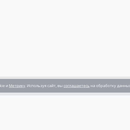
kie и
Метрику
. Используя сайт, вы
соглашаетесь
на обработку данных
Компания сертифицирована
ГОСТ ISO 9001-2011