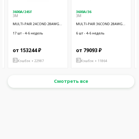
3600A/24SF
3600A/36
3M
3M
MULTI-PAIR 24COND 28AWG
MULTI-PAIR 36COND 28AWG
BLK 100'
BLK 100'
17 шт - 4-6 недель
6 шт - 4-6 недель
от 153244 ₽
от 79093 ₽
Кэшбэк + 22987
Кэшбэк + 11864
Смотреть все