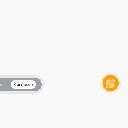
.
Согласен
Вся информация представленная на данном
сайте, не является рекламой и публичной
офертой и носит исключительно