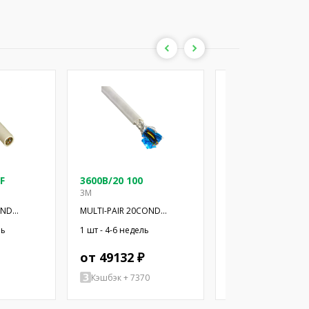
F
3600B/20 100
3600B/20 100SF
3M
3M
OND
MULTI-PAIR 20COND
MULTI-PAIR 20COND
28AWG 100'
28AWG 100'
ль
1 шт - 4-6 недель
132 шт - 4-6 недель
от 49132 ₽
от 48303 ₽
1
Кэшбэк + 7370
Кэшбэк + 7245