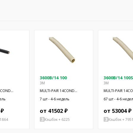
3600B/14 100
3600B/14 100S
3M
3M
36COND
MULTI-PAIR 14COND
MULTI-PAIR 14C
0'
28AWG 100'
28AWG 100'
дель
7 шт - 4-6 недель
67 шт - 4-6 неде
 ₽
от 41502 ₽
от 53004 ₽
11864
Кэшбэк + 6225
Кэшбэк + 795