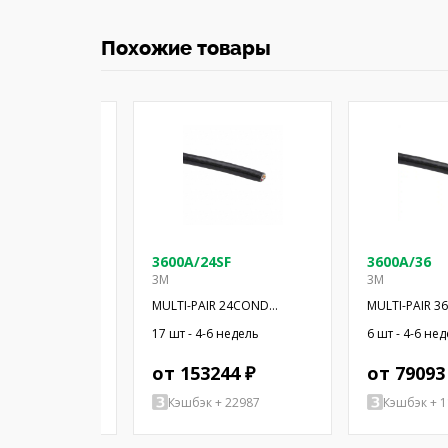
Похожие товары
SF
3600A/24SF
3600A/36
3M
3M
COND 300' SF
MULTI-PAIR 24COND
MULTI-PAIR 
28AWG BLK 100'
28AWG BLK 10
-6 недель
17 шт - 4-6 недель
6 шт - 4-6 не
 ₽
от 153244 ₽
от 79093
+ 28350
Кэшбэк + 22987
Кэшбэк + 