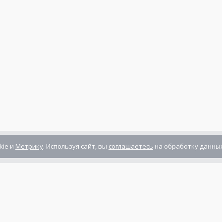
kie и
Метрику
. Используя сайт, вы
соглашаетесь
на обработку данных
Компания сертифицирована
ГОСТ ISO 9001-2011