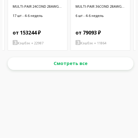
MULTI-PAIR 24COND 28AWG
MULTI-PAIR 36COND 28AWG
BLK 100'
BLK 100'
17 шт - 4-6 недель
6 шт - 4-6 недель
от 153244 ₽
от 79093 ₽
Кэшбэк + 22987
Кэшбэк + 11864
Смотреть все