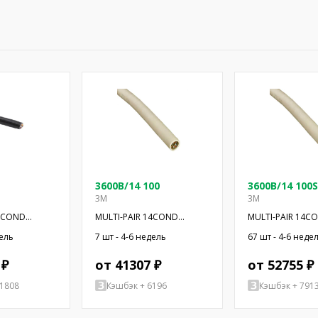
3600B/14 100
3600B/14 100S
3M
3M
36COND
MULTI-PAIR 14COND
MULTI-PAIR 14C
0'
28AWG 100'
28AWG 100'
дель
7 шт - 4-6 недель
67 шт - 4-6 неде
 ₽
от 41307 ₽
от 52755 ₽
11808
Кэшбэк + 6196
Кэшбэк + 791