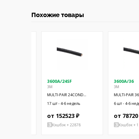
Похожие товары
SF
3600A/24SF
3600A/36
3M
3M
COND 300' SF
MULTI-PAIR 24COND
MULTI-PAIR 
28AWG BLK 100'
28AWG BLK 10
-6 недель
17 шт - 4-6 недель
6 шт - 4-6 не
 ₽
от 152523 ₽
от 78720
+ 28215
Кэшбэк + 22878
Кэшбэк + 