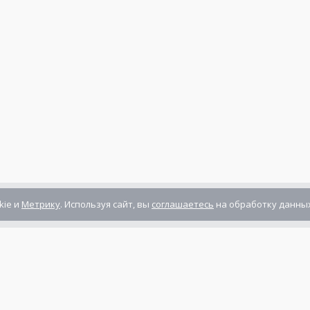
kie и
Метрику
. Используя сайт, вы
соглашаетесь
на обработку данных
Компания сертифицирована
ГОСТ ISO 9001-2011