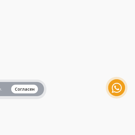
.
Согласен
Вся информация представленная на данном
сайте, не является рекламой и публичной
офертой и носит исключительно