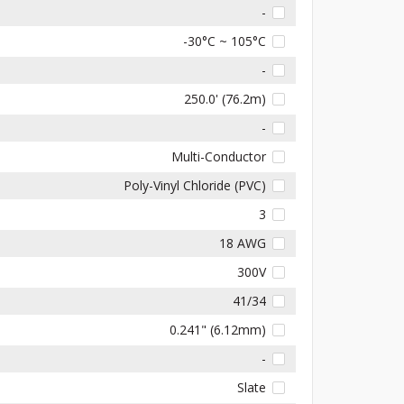
-
-30°C ~ 105°C
-
250.0' (76.2m)
-
Multi-Conductor
Poly-Vinyl Chloride (PVC)
3
18 AWG
300V
41/34
0.241" (6.12mm)
-
Slate