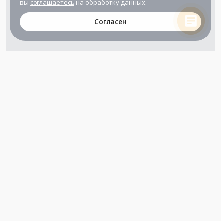
вы
соглашаетесь
на обработку данных.
Согласен
+7 (800) 302-65-54
+7 (495) 133-39-03
info@zener.ru
Компания сертифицирована
ГОСТ ISO 9001-2011
(ISO 9001:2008)
Режим работы: Пн-Пт: 10.00 - 17.00
Сб-Вс: выходной