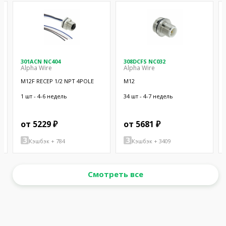
301ACN NC404
308DCFS NC032
Alpha Wire
Alpha Wire
M12F RECEP 1/2 NPT 4POLE
M12
1 шт - 4-6 недель
34 шт - 4-7 недель
от 5229 ₽
от 5681 ₽
Кэшбэк + 784
Кэшбэк + 3409
Смотреть все