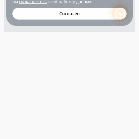
вы
соглашаетесь
на обработку данных.
Согласен
+7 (800) 302-65-54
+7 (495) 133-39-03
info@zener.ru
Компания сертифицирована
ГОСТ ISO 9001-2011
(ISO 9001:2008)
Режим работы: Пн-Пт: 10.00 - 17.00
Сб-Вс: выходной