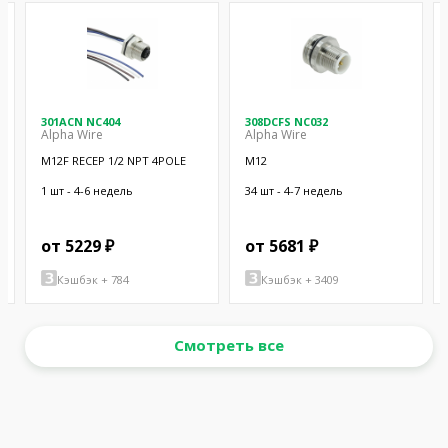
301ACN NC404
308DCFS NC032
Alpha Wire
Alpha Wire
M12F RECEP 1/2 NPT 4POLE
M12
1 шт - 4-6 недель
34 шт - 4-7 недель
от 5229 ₽
от 5681 ₽
Кэшбэк + 784
Кэшбэк + 3409
Смотреть все