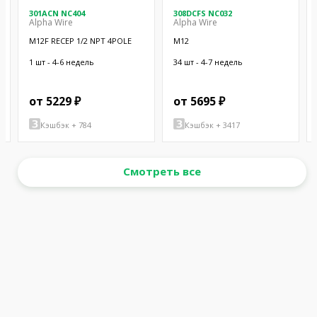
301ACN NC404
308DCFS NC032
Alpha Wire
Alpha Wire
M12F RECEP 1/2 NPT 4POLE
M12
1 шт - 4-6 недель
34 шт - 4-7 недель
от 5229 ₽
от 5695 ₽
Кэшбэк + 784
Кэшбэк + 3417
Смотреть все