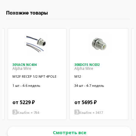
Похожие товары
301ACN NC404
308DCFS NC032
Alpha Wire
Alpha Wire
M12F RECEP 1/2 NPT 4POLE
M12
1 шт - 4-6 недель
34 шт - 4-7 недель
от 5229 ₽
от 5695 ₽
Кэшбэк + 784
Кэшбэк + 3417
Смотреть все