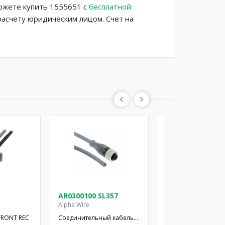
можете купить 1555651 с
бесплатной
расчету юридическим лицом. Счет на
AR0300100 SL357
AR0300100 SL35
Alpha Wire
Alpha Wire
 FRONT REC
Соединительный кабель;
Соединительный к