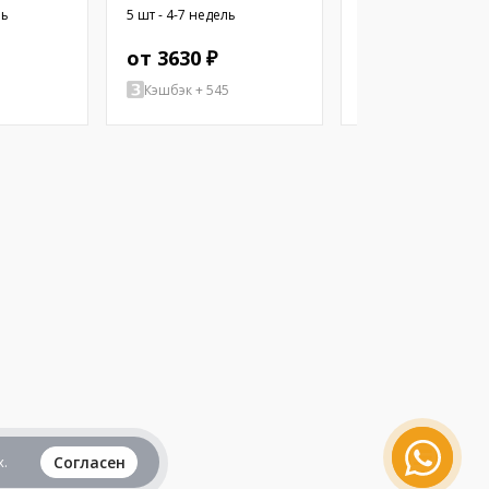
M12; PIN: 3; прямой; 3м;
M12; PIN: 3; прямой
ль
5 шт - 4-7 недель
5 шт - 4-7 недель
вилка; 250ВAC; 2,7А
вилка; 250ВAC; 2,7А
от 3630 ₽
от 6086 ₽
Кэшбэк + 545
Кэшбэк + 913
.
Согласен