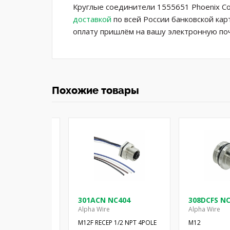
Круглые соединители 1555651 Phoenix Co
доставкой
по всей России банковской кар
оплату пришлём на вашу электронную поч
Похожие товары
01 SL359
301ACN NC404
308DCFS N
Alpha Wire
Alpha Wire
льный кабель;
M12F RECEP 1/2 NPT 4POLE
M12