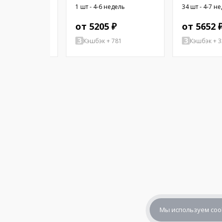
4; прямой; 10м;
 недель
1 шт - 4-6 недель
34 шт - 4-7 н
ВAC; 2,2А
2 ₽
от 5205 ₽
от 5652 
+ 1247
Кэшбэк + 781
Кэшбэк + 
Мы используем coo