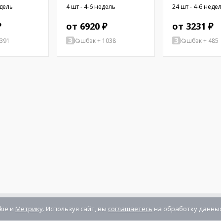
REC
едель
4 шт - 4-6 недель
24 шт - 4-6 неде
₽
от 6920 ₽
от 3231 ₽
3391
Кэшбэк + 1038
Кэшбэк + 485
kie и
Метрику
. Используя сайт, вы
соглашаетесь
на обработку данных