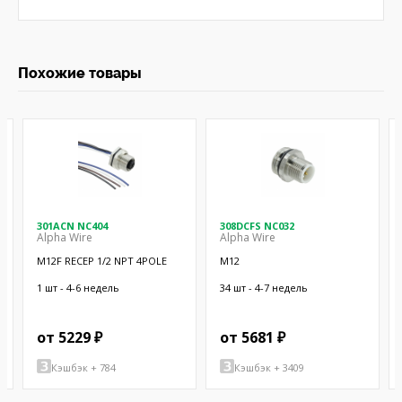
Похожие товары
301ACN NC404
308DCFS NC032
Alpha Wire
Alpha Wire
M12F RECEP 1/2 NPT 4POLE
M12
1 шт - 4-6 недель
34 шт - 4-7 недель
от 5229 ₽
от 5681 ₽
Кэшбэк + 784
Кэшбэк + 3409