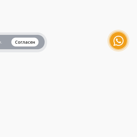
.
Согласен
Вся информация представленная на данном
сайте, не является рекламой и публичной
офертой и носит исключительно
ознакомительный характер.
Продолжая пользоваться сайтом, вы
принимаете все
пользовательские соглашения
.