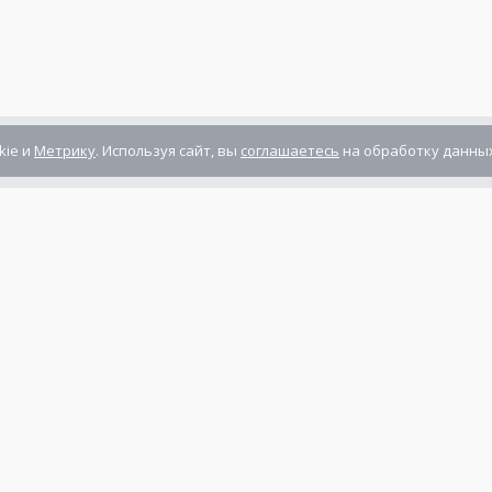
kie и
Метрику
. Используя сайт, вы
соглашаетесь
на обработку данных
Компания сертифицирована
ГОСТ ISO 9001-2011
(ISO 9001:2008)
Режим работы: Пн-Пт: 10.00 - 17.00
Сб-Вс: выходной
нты