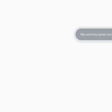
Мы используем coo
+7 (800) 302-65-54
+7 (495) 133-39-03
info@zener.ru
© 2010—2026,
«Зенер Электроникс» — электронные компоне