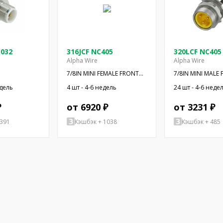
C032
316JCF NC405
320LCF NC405
Alpha Wire
Alpha Wire
7/8IN MINI FEMALE FRONT
7/8IN MINI MALE
REC
едель
4 шт - 4-6 недель
24 шт - 4-6 неде
₽
от 6920 ₽
от 3231 ₽
3391
Кэшбэк + 1038
Кэшбэк + 485