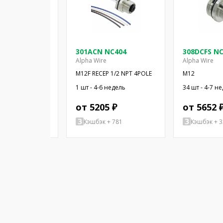
01 SL359
301ACN NC404
308DCFS N
Alpha Wire
Alpha Wire
льный кабель;
M12F RECEP 1/2 NPT 4POLE
M12
4; прямой; 10м;
 недель
1 шт - 4-6 недель
34 шт - 4-7 н
ВAC; 2,2А
2 ₽
от 5205 ₽
от 5652 
+ 1247
Кэшбэк + 781
Кэшбэк + 