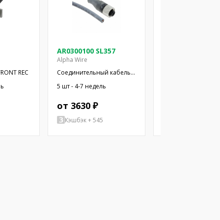
AR0300100 SL357
AR0300100 SL35
Alpha Wire
Alpha Wire
 FRONT REC
Соединительный кабель;
Соединительный к
M12; PIN: 3; прямой; 3м;
M12; PIN: 3; прямой
ль
5 шт - 4-7 недель
5 шт - 4-7 недель
вилка; 250ВAC; 2,7А
вилка; 250ВAC; 2,7А
от 3630 ₽
от 6086 ₽
Кэшбэк + 545
Кэшбэк + 913