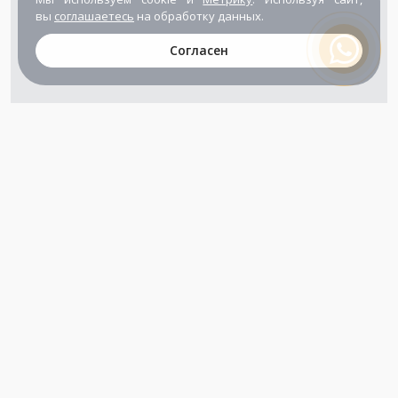
вы
соглашаетесь
на обработку данных.
Согласен
+7 (800) 302-65-54
+7 (495) 133-39-03
info@zener.ru
Компания сертифицирована
ГОСТ ISO 9001-2011
(ISO 9001:2008)
Режим работы: Пн-Пт: 10.00 - 17.00
Сб-Вс: выходной