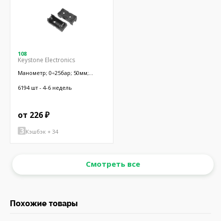
108
Keystone Electronics
Манометр; 0÷25бар; 50мм;
неагрессивные
жидкости,инертные газы
6194 шт - 4-6 недель
от 226 ₽
Кэшбэк + 34
Смотреть все
Похожие товары