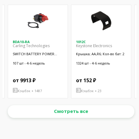
BDA10-RA
1012C
Carling Technologies
Keystone Electronics
SWITCH BATTERY POWER
Крышка; AA,R6; Кол-во бат: 2
DISCONNECT
107 шт - 4-6 недель
1324 шт - 4-6 недель
от 9913 ₽
от 152 ₽
Кэшбэк + 1487
Кэшбэк + 23
Смотреть все