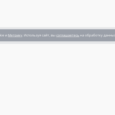
kie и
Метрику
. Используя сайт, вы
соглашаетесь
на обработку данных
Компания сертифицирована
ГОСТ ISO 9001-2011
(ISO 9001:2008)
Режим работы: Пн-Пт: 10.00 - 17.00
Сб-Вс: выходной
нты