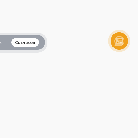
.
Согласен
Вся информация представленная на данном
сайте, не является рекламой и публичной
офертой и носит исключительно
ознакомительный характер.
Продолжая пользоваться сайтом, вы
принимаете все
пользовательские соглашения
.