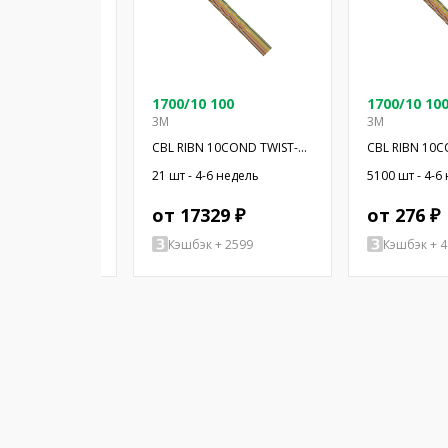
100SF
1700/10 100
1700/10 10
3M
3M
20COND TWIST-
CBL RIBN 10COND TWIST-
CBL RIBN 10C
PAIR 100'
PAIR 20"
6 недель
21 шт - 4-6 недель
5100 шт - 4-6
85 ₽
от 17329 ₽
от 276 ₽
+ 5698
Кэшбэк + 2599
Кэшбэк + 4