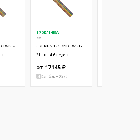
1700/14BA
1700/16 100
3M
3M
D TWIST-
CBL RIBN 14COND TWIST-
CBL RIBN 16COND T
PAIR 100'
PAIR 100'
ель
21 шт - 4-6 недель
199 шт - 4-6 недель
от 17145 ₽
от 26700 ₽
3
Кэшбэк + 2572
Кэшбэк + 4005