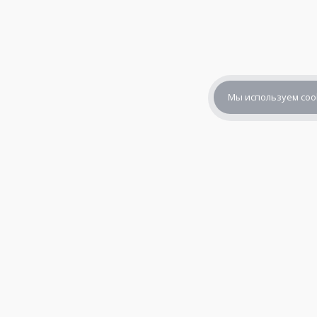
Мы используем coo
+7 (800) 302-65-54
+7 (495) 133-39-03
info@zener.ru
© 2010—2026,
«Зенер Электроникс» — электронные компоне